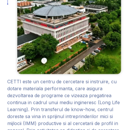
CETTI este un centru de cercetare si instruire, cu
dotare materiala performanta, care asigura
dezvoltarea de programe ce vizeaza pregatirea
continua in cadrul unui mediu ingineresc (Long Life
Learning). Prin transferul de know-how, centrul
doreste sa vina in sprijinul intreprinderilor mici si
mijlocii (IMM) productive si al cercetarii de profil in